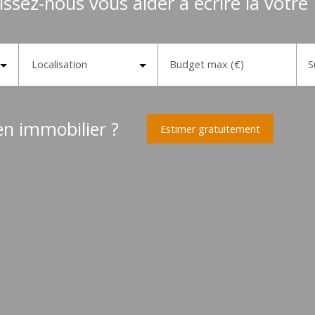
issez-nous vous aider à écrire la vôtre
Localisation
Budget max (€)
S
en immobilier ?
Estimer gratuitement