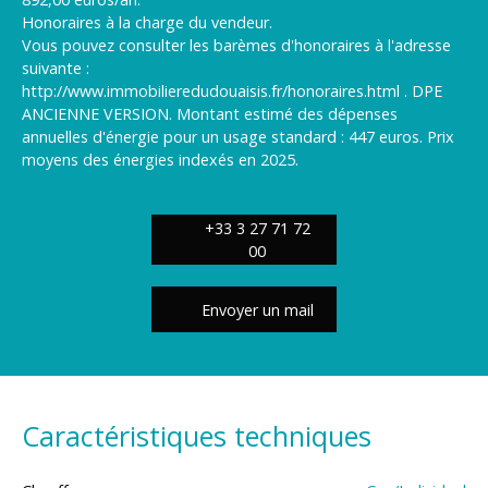
Honoraires à la charge du vendeur.
Vous pouvez consulter les barèmes d'honoraires à l'adresse
suivante :
http://www.immobilieredudouaisis.fr/honoraires.html . DPE
ANCIENNE VERSION. Montant estimé des dépenses
annuelles d'énergie pour un usage standard : 447 euros. Prix
moyens des énergies indexés en 2025.
+33 3 27 71 72
00
Envoyer un mail
Caractéristiques techniques