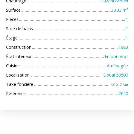
Chauffage
Gaz/Individuel
Surface
30.33
m²
Pièces
1
Salle de bains
1
Étage
1
Construction
1983
État intérieur
En bon état
Cuisine
Aménagée
Localisation
Douai 59500
Taxe foncière
612
€ /an
Référence
2640