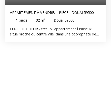
APPARTEMENT À VENDRE, 1 PIÈCE - DOUAI 59500
1
pièce
32
m²
Douai 59500
COUP DE COEUR - tres joli appartement lumineux,
situé proche du centre ville, dans une copropriété de
standing avec parc et tennis : couloir d'entrée, wc,
cuisine aménagée, sejour avec coin nuit ; grand balcon
parking privé au sein de la copropriété et cave. Le bien
est soumis au statut de la copropriété , la copropriété
comporte 60 lots , la quote-part budget prévisionnel
(dépenses courantes) est de 1 367,00 euros/an.
Honoraires à la charge du vendeur.
Vous pouvez consulter les barèmes d'honoraires à
l'adresse suivante : http://www. immobilieredudouaisis.
fr/honoraires. html . Montant estimé des dépenses
annuelles d'énergie pour un usage standard : entre 680
et 970 euros. Prix moyens des énergies indexés en
2025.