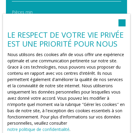
Pièces min
J'accepte le traitement de mes données
personnelles conformément au RGPD. Si vous ne
LE RESPECT DE VOTRE VIE PRIVÉE
souhaitez pas faire l'objet de prospection
EST UNE PRIORITÉ POUR NOUS
commerciale par voie téléphonique, vous pouvez
vous inscrire gratuitement sur la liste d'opposition
Nous utilisons des cookies afin de vous offrir une expérience
au démarchage téléphonique, prévu par l'article
optimale et une communication pertinente sur notre site.
L223-1 du code de la consommation, sur le site
Grace à ces technologies, nous pouvons vous proposer du
Internet www.bloctel.gouv.fr ou par courrier
contenu en rapport avec vos centres d'intérêt. Ils nous
adressé à :
permettent également d'améliorer la qualité de nos services
et la convivialité de notre site internet. Nous utiliserons
Société Worldline, Service Bloctel, CS 61311,
uniquement les données personnelles pour lesquelles vous
41013 BLOIS CEDEX.
avez donné votre accord. Vous pouvez les modifier à
n'importe quel moment via la rubrique ″Gérer les cookies″ en
Pour en savoir plus sur le traitement de vos
bas de notre site, à l'exception des cookies essentiels à son
données personnelles, veuillez consulter notre
fonctionnement. Pour plus d'informations sur vos données
politique de confidentialité
.
personnelles, veuillez consulter
notre politique de confidentialité
.