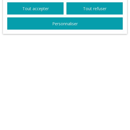
RECEVOIR DES ANNONCES
Tout accepter
Tout refuser
Personnaliser
JE RECHERCHE UN BIEN
Vente appartement Douai (59500)
Location appartement Douai (59500)
Vente maison Douai (59500)
Vente maison
Location maison
Location maison Douai (59500)